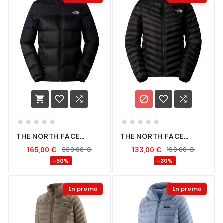
















THE NORTH FACE
THE NORTH FACE
DIABLO DOWN 2.0
HUILA SYNTHETIC
165,00
€
330,00
€
133,00
€
190,00
€
JACKET FEMME BLACK
JACKET FEMME BLACK
-50%
-30%
En promo
En promo