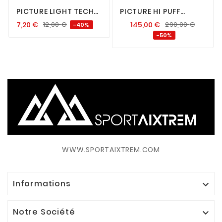
PICTURE LIGHT TECH
PICTURE HI PUFF
PATCH
DOWN JACKET FEMME
7,20
€
12,00
€
145,00
€
290,00
€
-40%
BLACK
-50%
WWW.SPORTAIXTREM.COM
Informations

Notre Société
