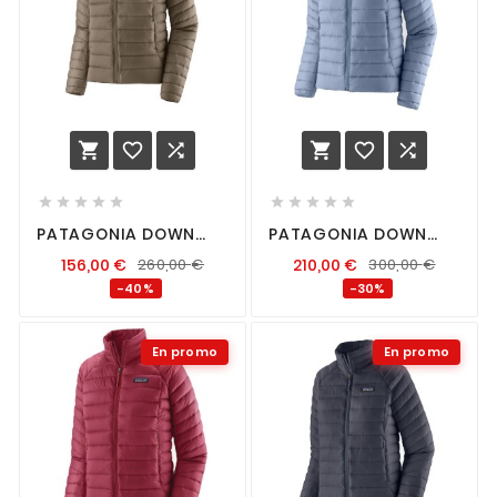
















PATAGONIA DOWN
PATAGONIA DOWN
SWEATER FEMME WING
SWEATER HOODY
156,00
€
260,00
€
210,00
€
300,00
€
GREY
FEMME BARNACLE BLUE
-40%
-30%
En promo
En promo