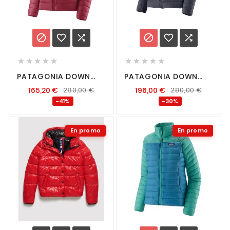
















PATAGONIA DOWN
PATAGONIA DOWN
SWEATER FEMME
SWEATER FEMME
165,20
€
280,00
€
196,00
€
280,00
€
MARION RED
SMOLDER BLUE
-41%
-30%
En promo
En promo