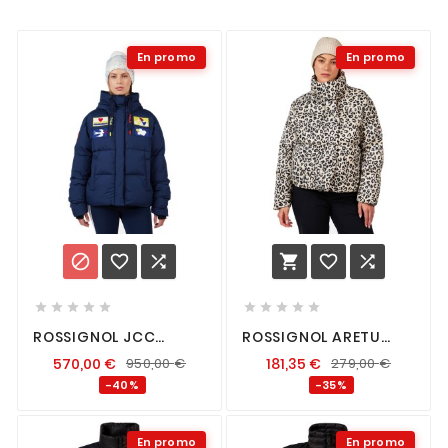
En promo
En promo
















ROSSIGNOL JCC
ROSSIGNOL ARETU
ALLSNOW DOWN
ALLOVER DOWN
570,00
€
950,00
€
181,35
€
279,00
€
JACKET FEMME
JACKET FEMME
COSMIC BLUE
NATURE WILD LEOPARD
-40%
-35%
PRINT
En promo
En promo