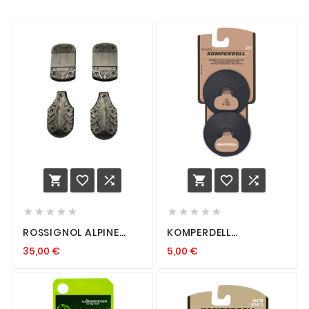
















ROSSIGNOL ALPINE
KOMPERDELL
SOLE ALLTRACK
RONDELLES
35,00
€
5,00
€
COMPETITION BLISTER
352-25