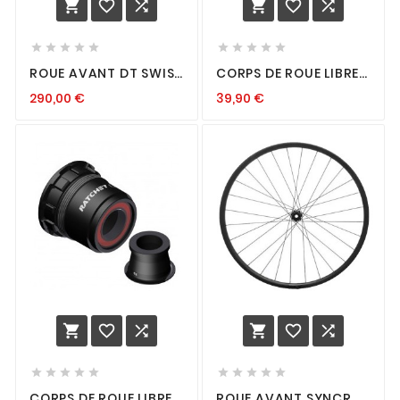
















ROUE AVANT DT SWISS
CORPS DE ROUE LIBRE
XM 1700 SP 29 CL 30
XLC EVO
290,00
€
39,90
€
15/110
















CORPS DE ROUE LIBRE
ROUE AVANT SYNCROS