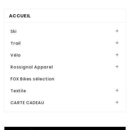
ACCUEIL
Ski

Trail

Vélo

Rossignol Apparel

FOX Bikes sélection
Textile

CARTE CADEAU
