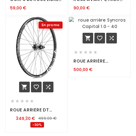
DT SWISS EXP SRAM XD
RP 2.0 DISC 12/100 CL
59,00
€
90,00
€
En promo








ROUE ARRIÈRE
SYNCROS CAPITAL 1.0
500,00
€
- 40








ROUE ARRIÈRE DT
SWISS F1950 29" 30
349,30
€
499,00
€
DISC IS (12X150MM) HG
-30%