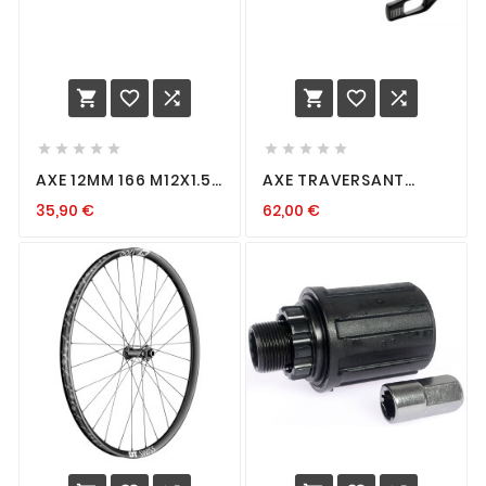
















AXE 12MM 166 M12X1.5
AXE TRAVERSANT
TL20
AVANT MAXLELITE
35,90
€
62,00
€
15X100 MM - 148 MM