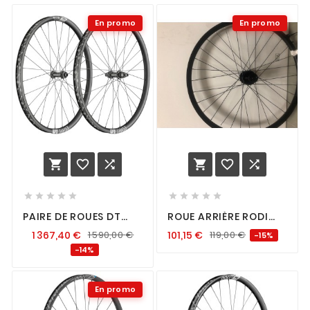
En promo
En promo
















PAIRE DE ROUES DT
ROUE ARRIÈRE RODI
SWISS XMC 1501 SPLINE
27.5 IS
1 367,40
€
1 590,00
€
101,15
€
119,00
€
-15%
ONE 29 - 30 CL
-14%
En promo