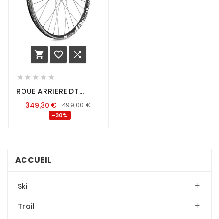








ROUE ARRIÈRE DT
SWISS F1950 29" 30
349,30
€
499,00
€
DISC IS (12X150MM) HG
-30%
ACCUEIL
Ski

Trail
