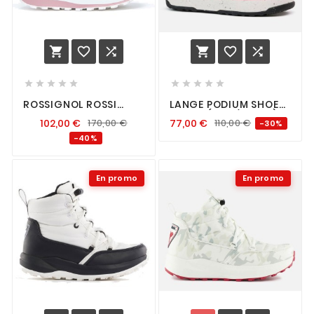
















ROSSIGNOL ROSSI
LANGE PODIUM SHOE
PODIUM FEMME
RETRO (PINK/WHITE)
102,00
€
170,00
€
77,00
€
110,00
€
-30%
POWDER PINK
-40%
En promo
En promo