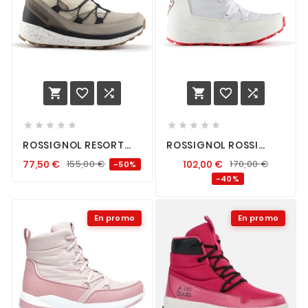
















ROSSIGNOL RESORT
ROSSIGNOL ROSSI
FEMME DUNE
PODIUM FEMME WHITE
77,50
€
155,00
€
102,00
€
170,00
€
-50%
-40%
En promo
En promo