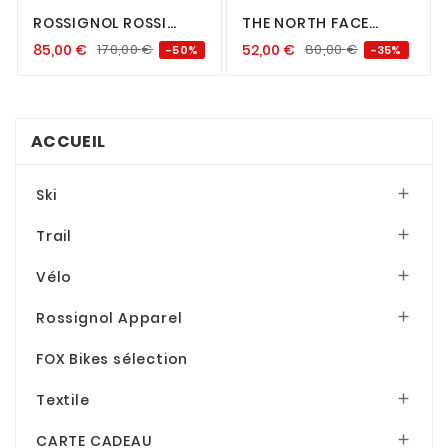
ROSSIGNOL ROSSI
THE NORTH FACE
PODIUM BLACK
THERMOBALL
85,00
€
170,00
€
52,00
€
80,00
€
-50%
-35%
TRACTION BOOTIE
FEMME MUSHROOM
GREY / MOCHA BROWN
ACCUEIL
Ski

Trail

Vélo

Rossignol Apparel

FOX Bikes sélection
Textile

CARTE CADEAU
