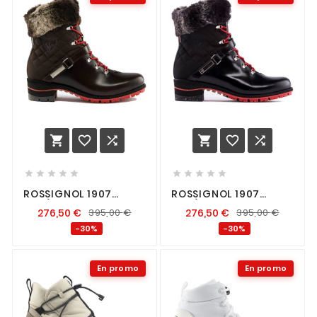
















ROSSIGNOL 1907
ROSSIGNOL 1907
MEGÈVE BROWN 2.0
MEGÈVE SHINY BLACK
276,50
€
395,00
€
276,50
€
395,00
€
2.0
-30%
-30%
En promo
En promo