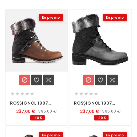
En promo
En promo
















ROSSIGNOL 1907
ROSSIGNOL 1907
MEGÈVE BROWN WAX
MEGÈVE GREY WAX
237,00
€
395,00
€
237,00
€
395,00
€
-40%
-40%
En promo
En promo