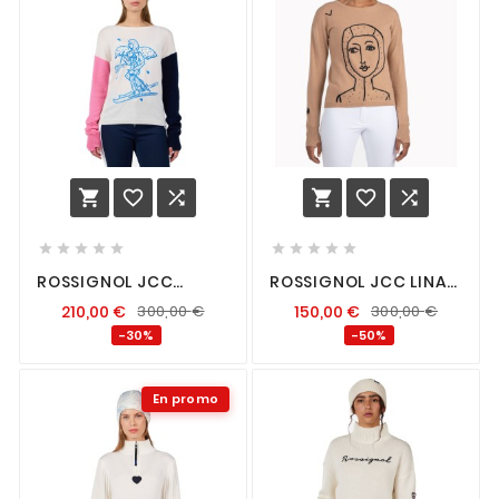
















ROSSIGNOL JCC
ROSSIGNOL JCC LINA
SIGNAL RN FEMME
PULL FEMME BEIGE
210,00
€
300,00
€
150,00
€
300,00
€
ARCTIC / COSMIC BLUE
MOUNTAIN
-30%
-50%
En promo