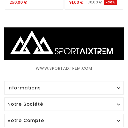
250,00
€
91,00
€
130,00
€
-30%
ARCTIC
BLACK
WWW.SPORTAIXTREM.COM
Informations

Notre Société

Votre Compte
