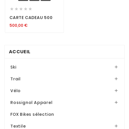





CARTE CADEAU 500
500,00
€
ACCUEIL
Ski

Trail

Vélo

Rossignol Apparel

FOX Bikes sélection
Textile
