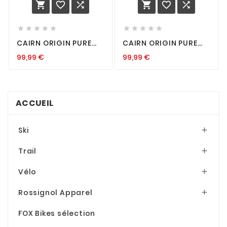
















CAIRN ORIGIN PURE
CAIRN ORIGIN PURE
CLX3 JADE
CLX3 KHAKI
99,99
€
99,99
€
ACCUEIL
Ski

Trail

Vélo

Rossignol Apparel

FOX Bikes sélection