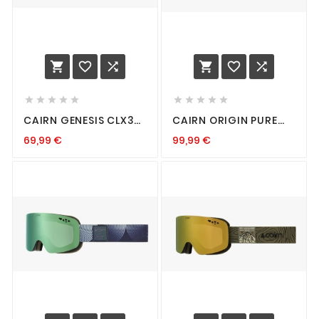
















CAIRN GENESIS CLX3
CAIRN ORIGIN PURE
MAT BISCUIT
CLX3 LILA
69,99
€
99,99
€