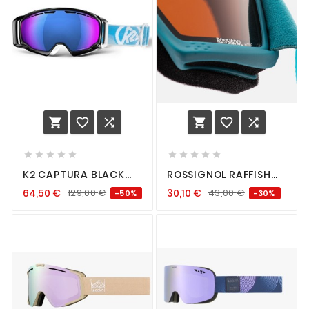
















K2 CAPTURA BLACK
ROSSIGNOL RAFFISH
WHITE BLUE
BLUE
64,50
€
129,00
€
30,10
€
43,00
€
-50%
-30%