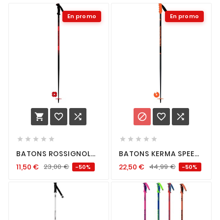
En promo
En promo
















BATONS ROSSIGNOL
BATONS KERMA SPEED
TACTIC JR RED
SL JR
11,50
€
23,00
€
22,50
€
44,99
€
-50%
-50%