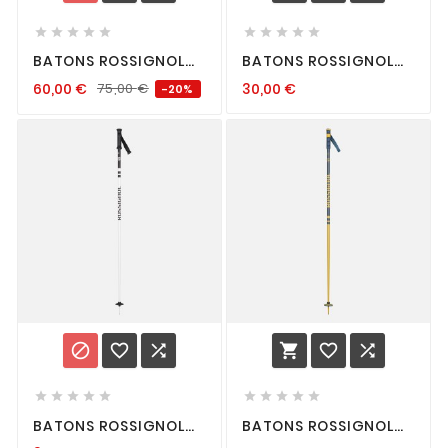










BATONS ROSSIGNOL
BATONS ROSSIGNOL
HERO SL
STOVE GREEN BLACK
60,00
€
75,00
€
30,00
€
-20%
















BATONS ROSSIGNOL
BATONS ROSSIGNOL
STOVE WHITE BLACK
STOVE + YELLOW