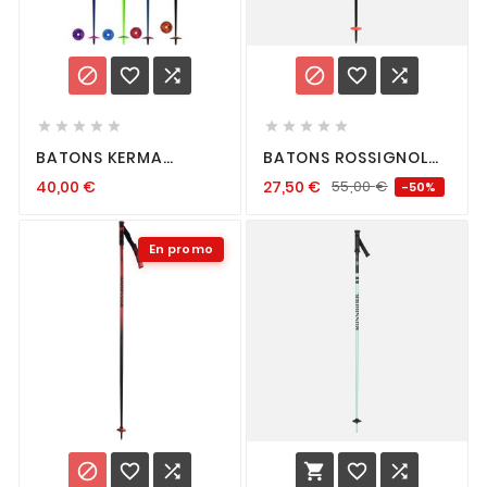
















BATONS KERMA
BATONS ROSSIGNOL
VECTOR R+ ROSE
HERO SL JR
40,00
€
27,50
€
55,00
€
-50%
En promo





