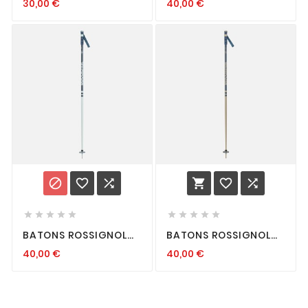
30,00
€
40,00
€
















BATONS ROSSIGNOL
BATONS ROSSIGNOL
STOVE + BLUE
STOVE + GREY
40,00
€
40,00
€