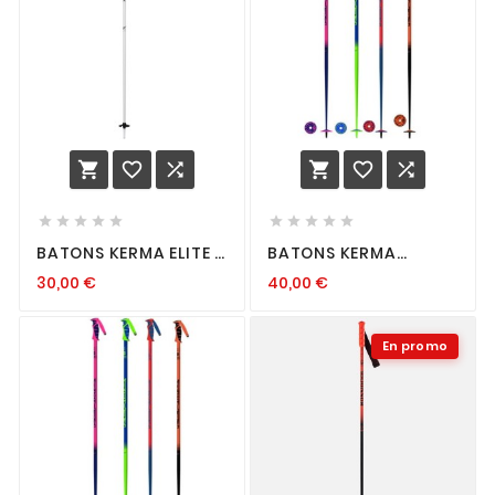
















BATONS KERMA ELITE 2
BATONS KERMA
WHITE
VECTOR R+ ROUGE
30,00
€
40,00
€
En promo