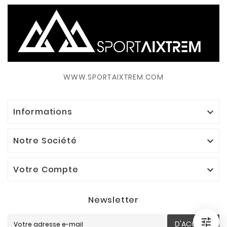
WWW.SPORTAIXTREM.COM
Informations

Notre Société

Votre Compte

Newsletter

D'ACCORD
Filtrer