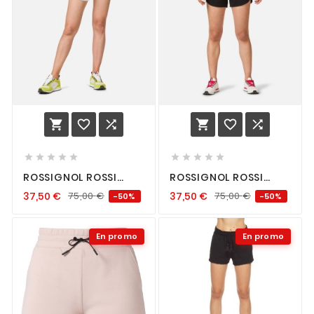
















ROSSIGNOL ROSSI
ROSSIGNOL ROSSI
SHORT FEMME WHITE
SHORT FEMME BLACK
37,50
€
75,00
€
37,50
€
75,00
€
-50%
-50%
En promo
En promo