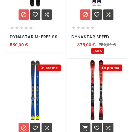
















DYNASTAR M-FREE 99
DYNASTAR SPEED
RACE K + NX 12 K GW
580,00
€
375,00
€
750,00
€
-50%
En promo
En promo





