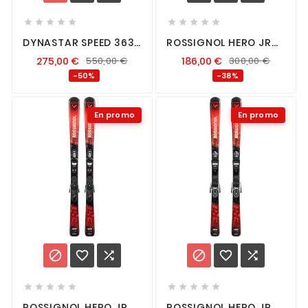










DYNASTAR SPEED 363
ROSSIGNOL HERO JR
XP + LOOK XP 10 GW
MULTI EVENT + XP 7
275,00
€
550,00
€
186,00
€
300,00
€
-50%
-38%
En promo
En promo
















ROSSIGNOL HERO JR
ROSSIGNOL HERO JR +