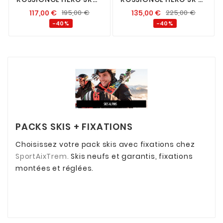
KX + KID 4
XP JR
117,00
€
195,00
€
135,00
€
225,00
€
-40%
-40%
PACKS SKIS + FIXATIONS
Choisissez votre pack skis avec fixations chez
SportAixTrem.
Skis neufs et garantis, fixations
montées et réglées.