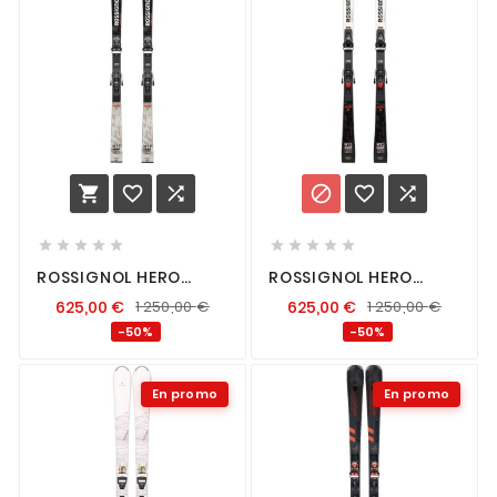
















ROSSIGNOL HERO
ROSSIGNOL HERO
MASTER LT R22 + SPX
MASTER ST R22 + SPX
625,00
€
1 250,00
€
625,00
€
1 250,00
€
14
14
-50%
-50%
En promo
En promo