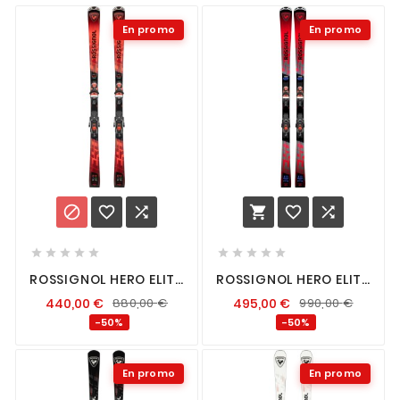
En promo
En promo
















ROSSIGNOL HERO ELITE
ROSSIGNOL HERO ELITE
MT TI CAM K + SPX 12 K
LT TI K + SPX 14 K GW
440,00
€
880,00
€
495,00
€
990,00
€
-50%
-50%
En promo
En promo