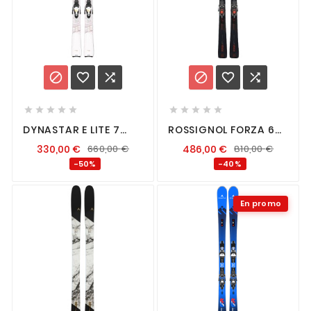
















DYNASTAR E LITE 7
ROSSIGNOL FORZA 60°
XPRESS + XP 11
V-TI KONECT + SPX 12
330,00
€
660,00
€
486,00
€
810,00
€
K
-50%
-40%
En promo