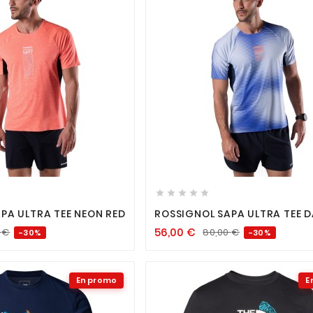












PA ULTRA TEE NEON RED
ROSSIGNOL SAPA ULTRA TEE D
BLUE LINE FOGG
56,00
€
0
€
80,00
€
-30%
-30%
En promo
E