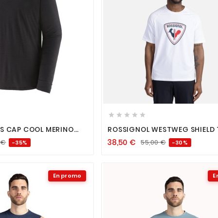












S CAP COOL MERINO
ROSSIGNOL WESTWEG SHIELD 
C SHIRT BLACK
WHITE
38,50
€
0
€
55,00
€
-35%
-30%
En promo
E