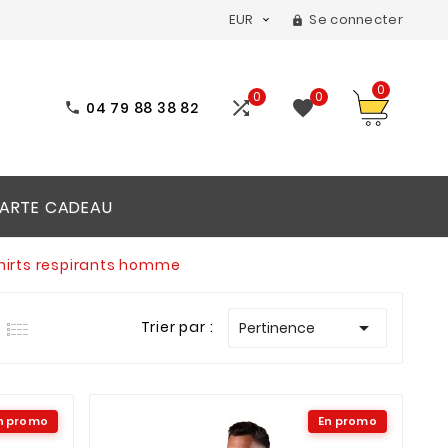
EUR
Se connecter


0
0
0


04 79 88 38 82

ARTE CADEAU
hirts respirants homme

Trier par :
Pertinence
n promo
En promo