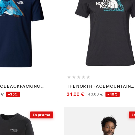












ACE BACKPACKING
THE NORTH FACE MOUNTAIN
 SUMMIT NAVY
FONDATION TEE BLACK
24,00
€
0
€
40,00
€
-30%
-40%
En promo
E