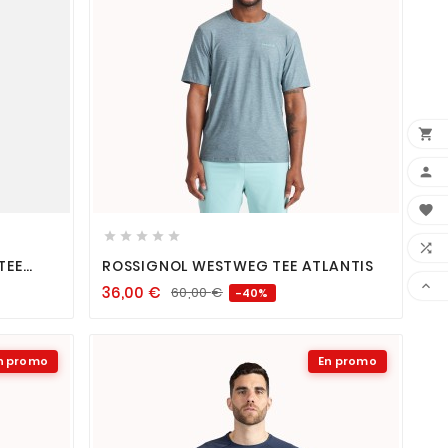













TEE
ROSSIGNOL WESTWEG TEE ATLANTIS

36,00
€
60,00
€
-40%
n promo
En promo