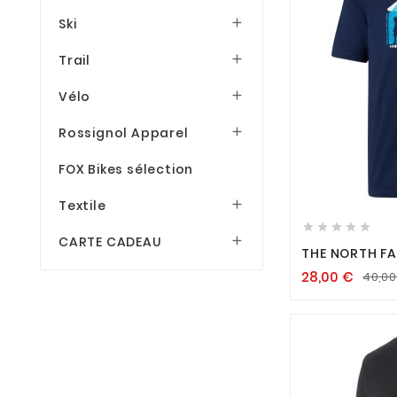
Ski

Trail

Vélo

Rossignol Apparel

FOX Bikes sélection

Textile






CARTE CADEAU

THE NORTH F
GRAPHIC TEE
28,00
€
40,0