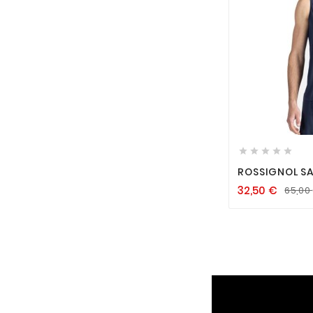






ROSSIGNOL S
32,50
€
65,00