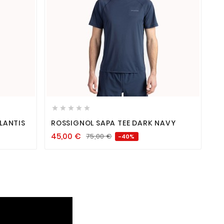









LANTIS
ROSSIGNOL SAPA TEE DARK NAVY
45,00
€
75,00
€
-40%