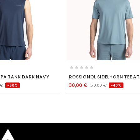












APA TANK DARK NAVY
ROSSIGNOL SIDELHORN TEE AT
30,00
€
€
50,00
€
-50%
-40%