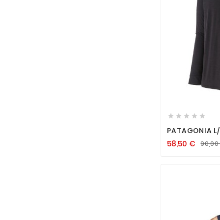






PATAGONIA L/
BLEND GRAPHI
58,50
€
90,0