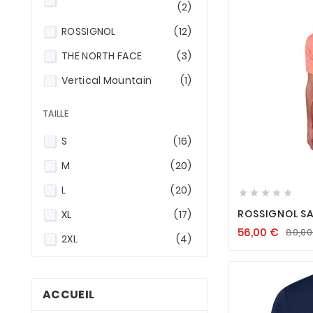
(2)
ROSSIGNOL
(12)
THE NORTH FACE
(3)
Vertical Mountain
(1)
TAILLE
S
(16)

M
(20)
L
(20)





ROSSIGNOL SA
XL
(17)
56,00
€
80,0
2XL
(4)
ACCUEIL