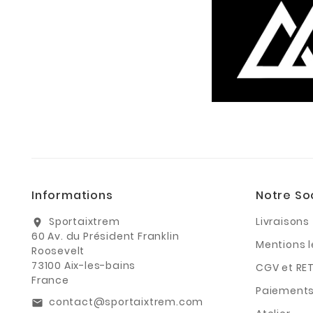
Informations
Notre So
Sportaixtrem
Livraisons
location_on
60 Av. du Président Franklin
Mentions 
Roosevelt
73100 Aix-les-bains
CGV et RE
France
Paiements
contact@sportaixtrem.com
email