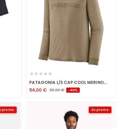









PATAGONIA L/S CAP COOL MERINO
BLEND GRAPHIC SHIRT SEABIRD GREY
54,00
€
90,00
€
-40%
n promo
En promo