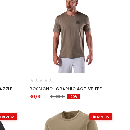









AZZLE
ROSSIGNOL GRAPHIC ACTIVE TEE
JUNGLE HEATHER
36,00
€
45,00
€
-20%
n promo
En promo