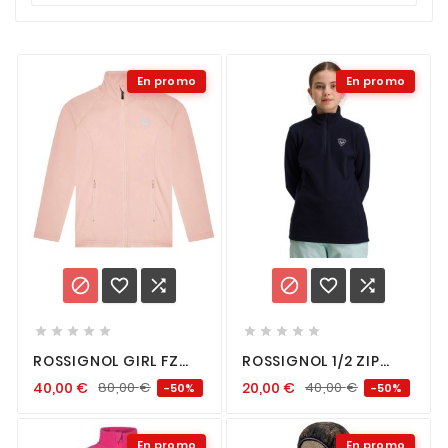
En promo
En promo
















ROSSIGNOL GIRL FZ
ROSSIGNOL 1/2 ZIP
CLIM
FLEECE GIRL ECLIPSE
40,00
€
80,00
€
20,00
€
40,00
€
-50%
-50%
En promo
En promo