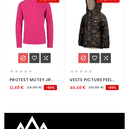
















PROTEST MUTEY JR
VESTE PICTURE FEEL
FLORA ENFANT
VERSAILLES
12,48
€
24,95
€
40,48
€
89,95
€
-50%
-55%