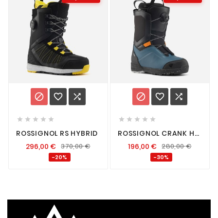
















ROSSIGNOL RS HYBRID
ROSSIGNOL CRANK H4
BOA
296,00
€
370,00
€
196,00
€
280,00
€
-20%
-30%