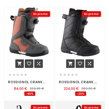
En promo
En promo
















ROSSIGNOL CRANK
ROSSIGNOL CRANK
BOA H3 BROWN GREY
BOA H4 BLACK (MEN)
84,00
€
209,99
€
224,00
€
280,00
€
-60%
-20%
En promo
En promo