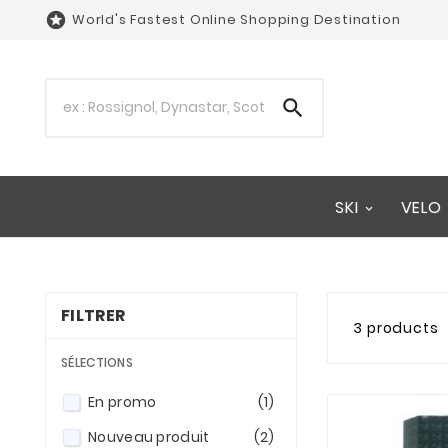

World's Fastest Online Shopping Destination

SKI
VELO
FILTRER
3 products
SÉLECTIONS
En promo
(1)
Nouveau produit
(2)