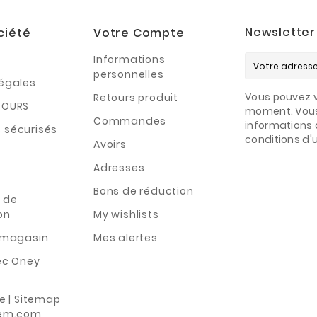
Newsletter
ciété
Votre Compte
Informations
personnelles
légales
Vous pouvez v
Retours produit
TOURS
moment. Vous
Commandes
informations 
 sécurisés
conditions d'ut
Avoirs
Adresses
Bons de réduction
 de
on
My wishlists
n magasin
Mes alertes
ec Oney
te | Sitemap
rem.com,