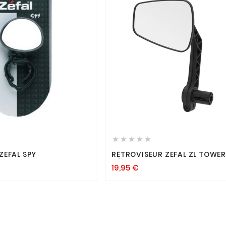












ZEFAL SPY
RÉTROVISEUR ZEFAL ZL TOWER
RÉVERSIBLE RIGIDE NOIR
19,95
€