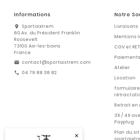
Informations
Notre So
Sportaixtrem
Livraisons
location_on
60 Av. du Président Franklin
Mentions 
Roosevelt
73100 Aix-les-bains
CGV et RE
France
Paiements
contact@sportaixtrem.com
email
Atelier
04 79 88 38 82
call
Location
formulaire
rétractati
Retrait e
3X / 4X av
Payplug
Plan du si

sportaixt