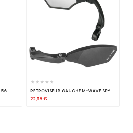









 56
RÉTROVISEUR GAUCHE M-WAVE SPY
SPACE
22,95
€