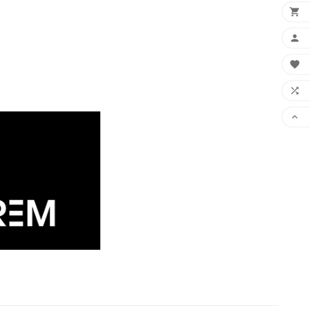




