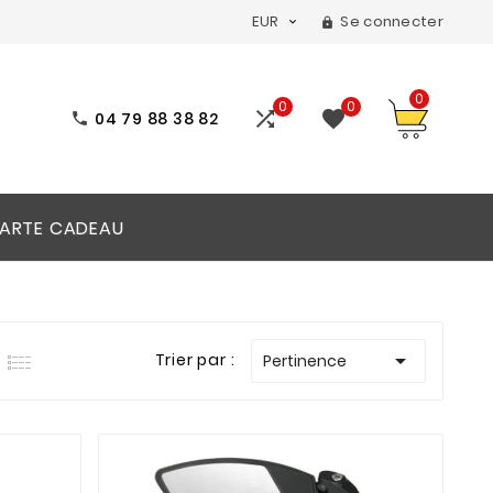
EUR
Se connecter


0
0
0


04 79 88 38 82

ARTE CADEAU

Trier par :
Pertinence