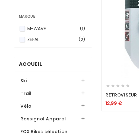
MARQUE
M-WAVE
(1)
ZEFAL
(2)
ACCUEIL

Ski






Trail

RÉTROVISEUR 
12,99
€
Vélo

Rossignol Apparel

FOX Bikes sélection