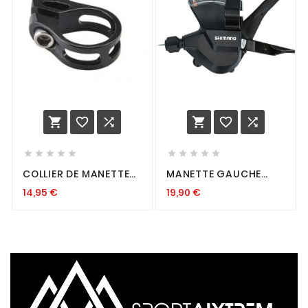
















COLLIER DE MANETTE
MANETTE GAUCHE
SRAM
SHIMANO SL-M315 2V
14,95
€
19,90
€