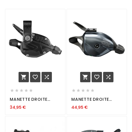
















MANETTE DROITE
MANETTE DROITE
SRAM SX EAGLE 12
SRAM GX EAGLE 12
34,95
€
44,95
€