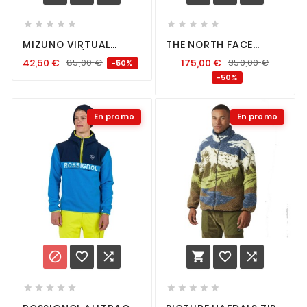










MIZUNO VIRTUAL
THE NORTH FACE
BODY G4 H/Z BLACK
DIABLO DOWN 2.0
42,50
€
85,00
€
175,00
€
350,00
€
-50%
JACKET BLACK
-50%
En promo
En promo















