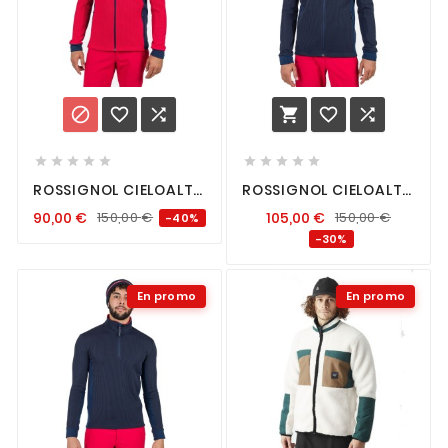
















ROSSIGNOL CIELOALTO
ROSSIGNOL CIELOALTO
FLEECE FZ SPORTS RED
FLEECE FZ DARK NAVY
90,00
€
150,00
€
105,00
€
150,00
€
-40%
-30%
En promo
En promo