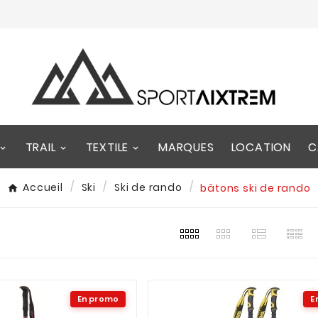
TRAIL
TEXTILE
MARQUES
LOCATION
C
Accueil
Ski
Ski de rando
bâtons ski de rando
En promo
E