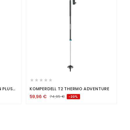









 PLUS
KOMPERDELL T2 THERMO ADVENTURE
59,96
€
74,95
€
-20%