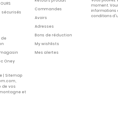
Retours produit
TOURS
moment. Vous
Commandes
informations 
 sécurisés
conditions d'ut
Avoirs
Adresses
Bons de réduction
 de
on
My wishlists
n magasin
Mes alertes
ec Oney
te | Sitemap
rem.com,
e de vos
 montagne et