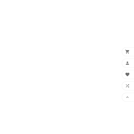




