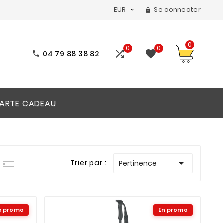
EUR
Se connecter


0
0
0


04 79 88 38 82

ARTE CADEAU

Trier par :
Pertinence
n promo
En promo