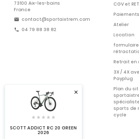
73100 Aix-les-bains
CGV et RE
France
Paiements
contact@sportaixtrem.com
email
Atelier
04 79 88 38 82
call
Location
formulaire
rétractati
Retrait e
3X / 4X av
Payplug
Plan du si

sportaixt
spécialist
sports de
cycle





SCOTT ADDICT RC 20 GREEN
2026