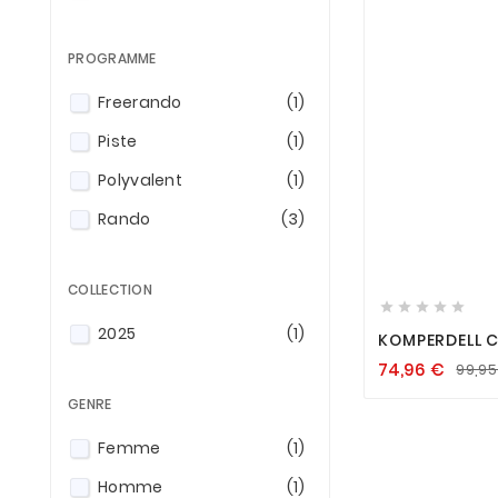
PROGRAMME
Freerando
(1)
Piste
(1)
Polyvalent
(1)
Rando
(3)

COLLECTION





2025
(1)
KOMPERDELL 
FOAM COMPAC
74,96
€
99,9
GENRE
Femme
(1)
Homme
(1)