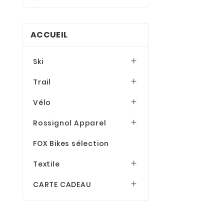
ACCUEIL
Ski

Trail

Vélo

Rossignol Apparel

FOX Bikes sélection
Textile

CARTE CADEAU
