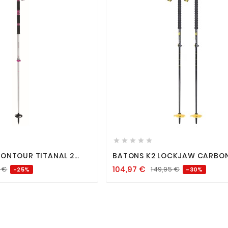












CONTOUR TITANAL 2
BATONS K2 LOCKJAW CARBON
T PINK
BLACK
104,97
€
5
€
149,95
€
-25%
-30%