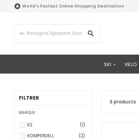

World's Fastest Online Shopping Destination

SKI
VELO
FILTRER
3 products
MARQUE
K2
(1)
KOMPERDELL
(2)