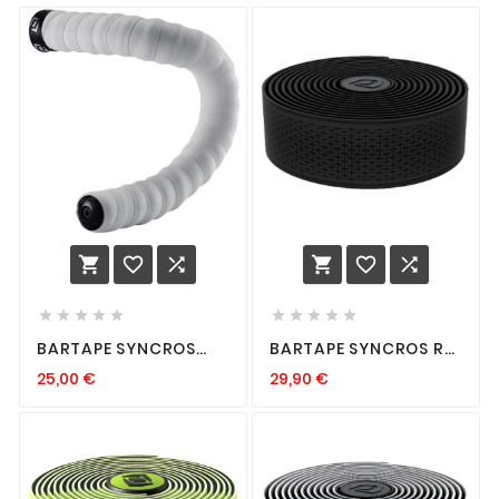
















BARTAPE SYNCROS
BARTAPE SYNCROS RC
GRIPPY GEL BLANC
NOIR
25,00
€
29,90
€