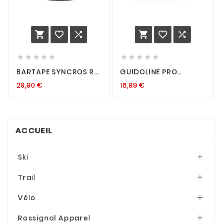
















BARTAPE SYNCROS RC
GUIDOLINE PRO
DEEP GREEN
PURSUIT SPORT NOIR
29,90
€
16,99
€
EVA / 3MM
ACCUEIL
Ski

Trail

Vélo

Rossignol Apparel
