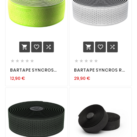
















BARTAPE SYNCROS
BARTAPE SYNCROS RC
FOAM SULPHUR
BLANC
12,90
€
29,90
€
YELLOW