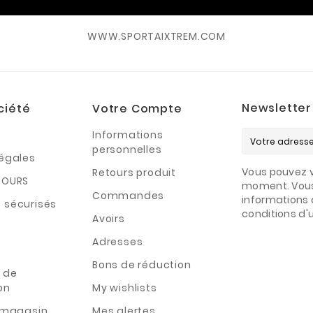
WWW.SPORTAIXTREM.COM
Newsletter
ciété
Votre Compte
Informations
personnelles
légales
Vous pouvez v
Retours produit
TOURS
moment. Vous
Commandes
informations 
 sécurisés
conditions d'ut
Avoirs
Adresses
Bons de réduction
 de
on
My wishlists
n magasin
Mes alertes