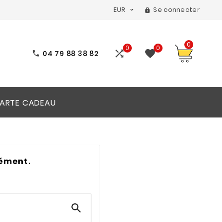
EUR
Se connecter


0
0
0


04 79 88 38 82

ARTE CADEAU
rément.
