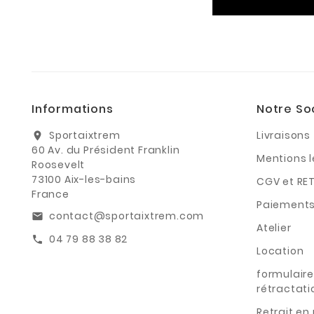
Informations
Notre So
Sportaixtrem
Livraisons
location_on
60 Av. du Président Franklin
Mentions 
Roosevelt
73100 Aix-les-bains
CGV et RE
France
Paiements
contact@sportaixtrem.com
email
Atelier
04 79 88 38 82
call
Location
formulaire
rétractati
Retrait e