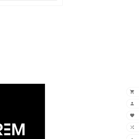




