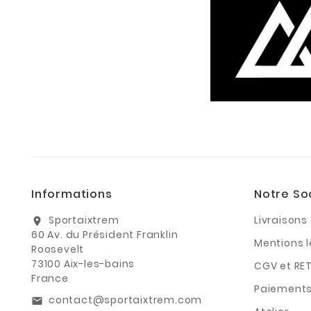
Informations
Notre So
Sportaixtrem
Livraisons
location_on
60 Av. du Président Franklin
Mentions 
Roosevelt
73100 Aix-les-bains
CGV et RE
France
Paiements
contact@sportaixtrem.com
email