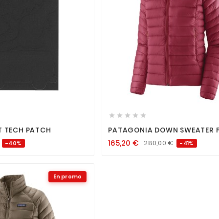












T TECH PATCH
PATAGONIA DOWN SWEATER 
MARION RED
165,20
€
280,00
€
-40%
-41%
En promo