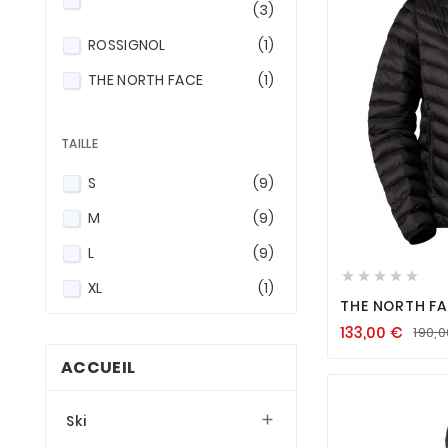
(3)
ROSSIGNOL
(1)
THE NORTH FACE
(1)
TAILLE
S
(9)
M
(9)

L
(9)





XL
(1)
THE NORTH FA
JACKET FEMM
133,00
€
190,
ACCUEIL
Ski
