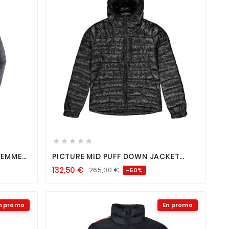









FEMME
PICTURE MID PUFF DOWN JACKET
FEMME BLACK
132,50
€
265,00
€
-50%
n promo
En promo