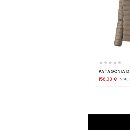






PATAGONIA D
WING GREY
156,00
€
260,