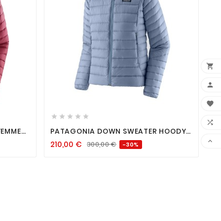













FEMME
PATAGONIA DOWN SWEATER HOODY
FEMME BARNACLE BLUE

210,00
€
300,00
€
-30%