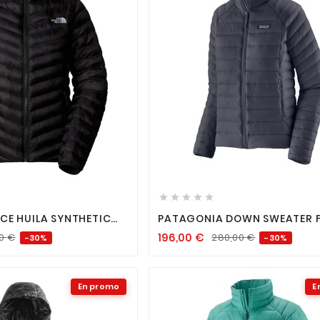












CE HUILA SYNTHETIC
PATAGONIA DOWN SWEATER 
E BLACK
SMOLDER BLUE
196,00
€
00
€
280,00
€
-30%
-30%
En promo
E