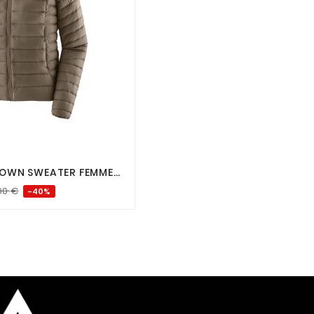



OWN SWEATER FEMME
00
€
-40%