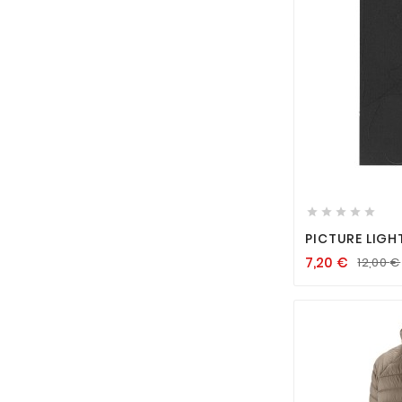






PICTURE LIGH
7,20
€
12,00
€