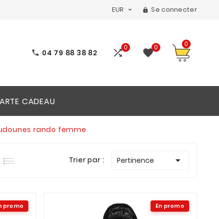
EUR
Se connecter


0
0
0


04 79 88 38 82

ARTE CADEAU
udounes rando femme

Trier par :
Pertinence
n promo
En promo