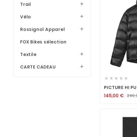
Trail

Vélo

Rossignol Apparel

FOX Bikes sélection
Textile


CARTE CADEAU






PICTURE HI P
FEMME BLACK
145,00
€
290,