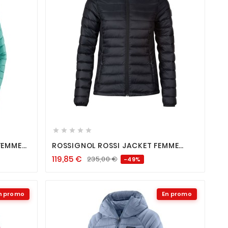









FEMME
ROSSIGNOL ROSSI JACKET FEMME
BLACK
119,85
€
235,00
€
-49%
n promo
En promo