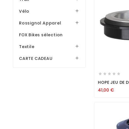
SYNCROS
(8)
Vélo

XLC
(1)
Rossignol Apparel

FOX Bikes sélection
Textile

CARTE CADEAU







HOPE JEU DE D
BASSE 55.9
41,00
€