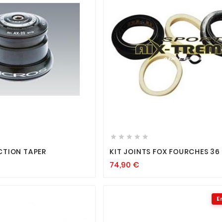












CTION TAPER
KIT JOINTS FOX FOURCHES 36
74,90
€
E