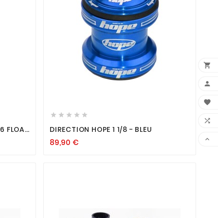













6 FLOAT
DIRECTION HOPE 1 1/8 - BLEU
OST

89,90
€