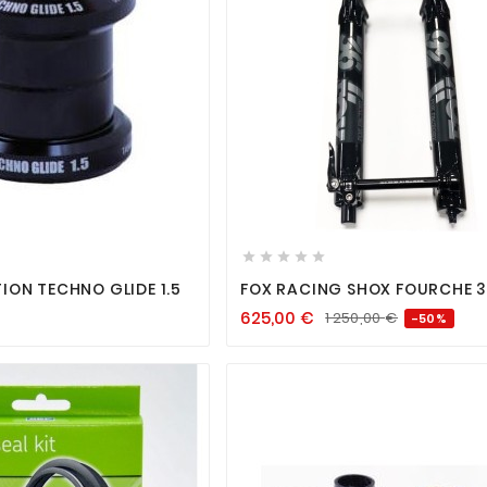












ION TECHNO GLIDE 1.5
FOX RACING SHOX FOURCHE 3
29" PERFORMANCE 160MM BO
625,00
€
1 250,00
€
-50%
15X110MM