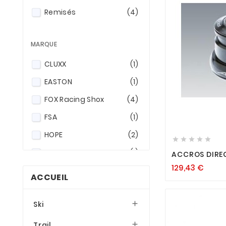
Remisés
(4)
MARQUE
CLUXX
(1)
EASTON
(1)
FOX Racing Shox
(4)
FSA
(1)

HOPE
(2)





RACE FACE
(1)
ACCROS DIRE
129,43
€
SB3
(2)
ACCUEIL
SKF
(2)
Ski

SPEN
(3)
SP sport products
(3)
Trail
