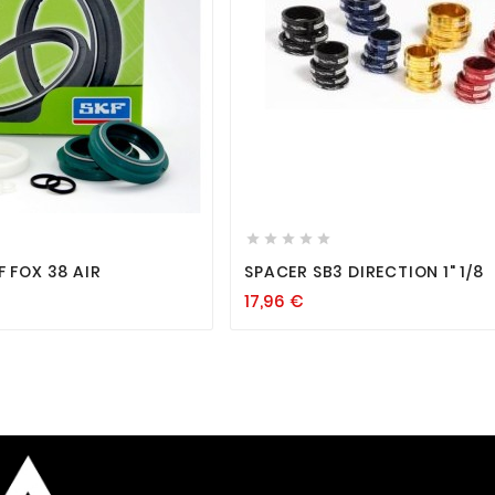












F FOX 38 AIR
SPACER SB3 DIRECTION 1" 1/8
17,96
€