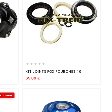









KIT JOINTS FOX FOURCHES 40
69,00
€
n promo