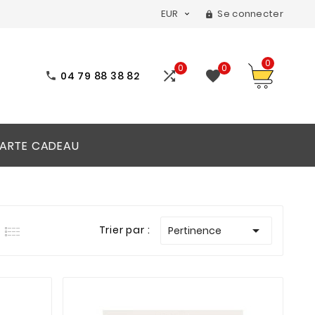
EUR
Se connecter


0
0
0


04 79 88 38 82

ARTE CADEAU

Trier par :
Pertinence