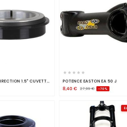












IRECTION 1.5" CUVETTE
POTENCE EASTON EA 50 J
8,40
€
27,99
€
-70%
E