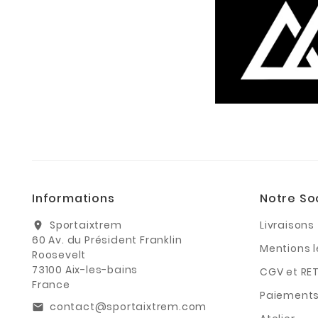
Informations
Notre So
Sportaixtrem
Livraisons
location_on
60 Av. du Président Franklin
Mentions 
Roosevelt
73100 Aix-les-bains
CGV et RE
France
Paiements
contact@sportaixtrem.com
email