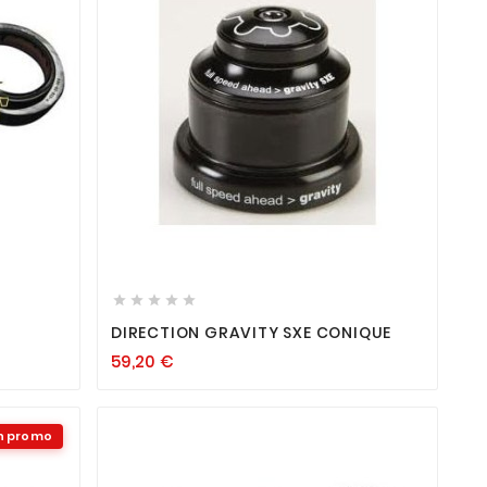









DIRECTION GRAVITY SXE CONIQUE
59,20
€
n promo